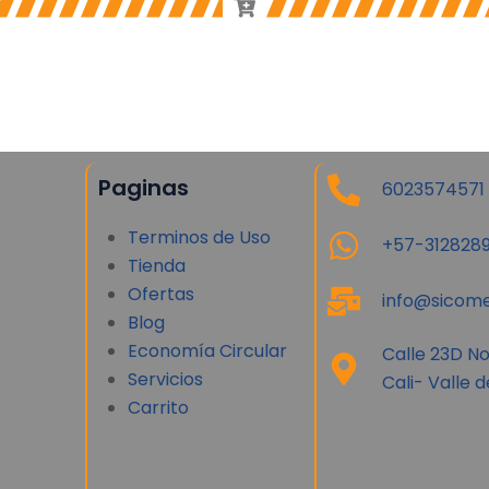
Paginas
6023574571
Terminos de Uso
+57-3128289
Tienda
Ofertas
info@sicome
Blog
Economía Circular
Calle 23D N
Servicios
Cali- Valle 
Carrito