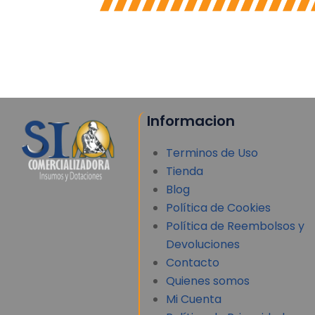
Informacion
Terminos de Uso
Tienda
Blog
Política de Cookies
Política de Reembolsos y
Devoluciones
Contacto
Quienes somos
Mi Cuenta