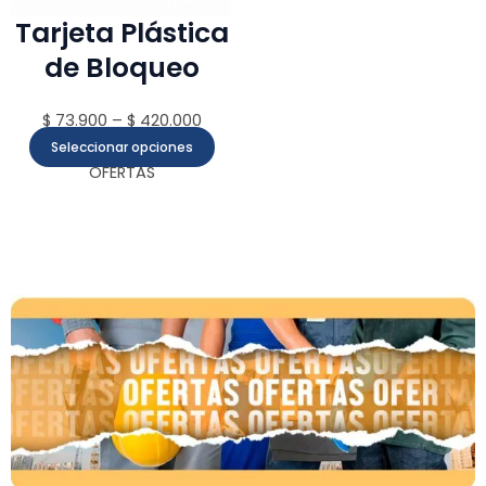
elegir
Tarjeta Plástica
en
de Bloqueo
la
página
de
$
73.900
–
$
420.000
producto
Seleccionar opciones
OFERTAS