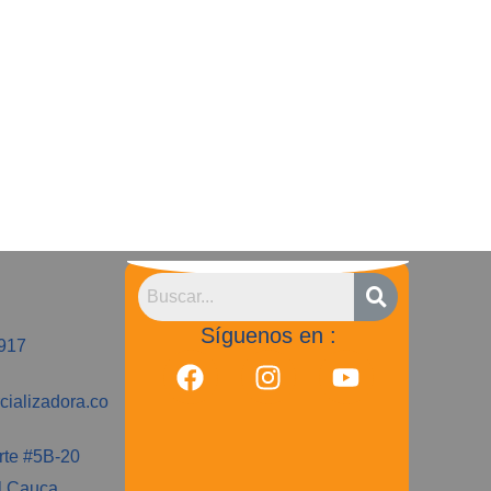
Síguenos en :
917
cializadora.co
rte #5B-20
el Cauca