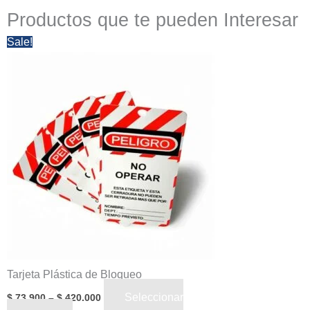
Productos que te pueden Interesar
Price
Este
Sale!
range:
producto
$ 73.900
through
tiene
$ 420.000
múltiples
variantes.
Las
opciones
se
pueden
elegir
en
la
Tarjeta Plástica de Bloqueo
página
Seleccionar
$
73.900
–
$
420.000
de