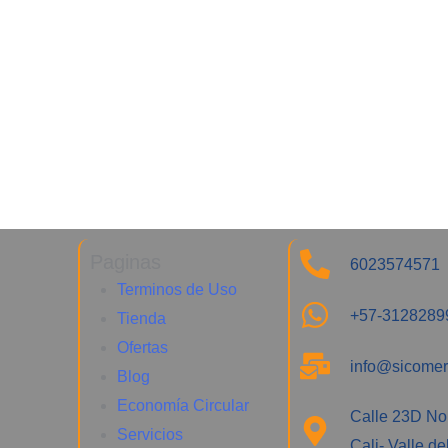
Paginas
6023574571
Terminos de Uso
+57-3128289
Tienda
Ofertas
info@sicomer
Blog
Economía Circular
Calle 23D No
Servicios
Cali- Valle d