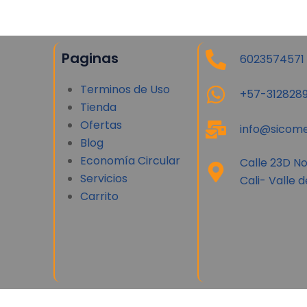
Paginas
6023574571
Terminos de Uso
+57-3128289
Tienda
Ofertas
info@sicome
Blog
Economía Circular
Calle 23D N
Servicios
Cali- Valle 
Carrito