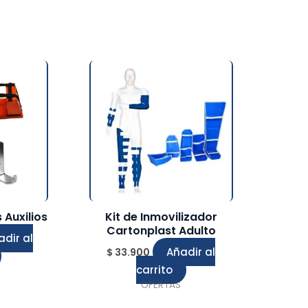
 Auxilios
Kit de Inmovilizador
Cartonplast Adulto
adir al
Añadir al
$
33.900
carrito
OFERTAS